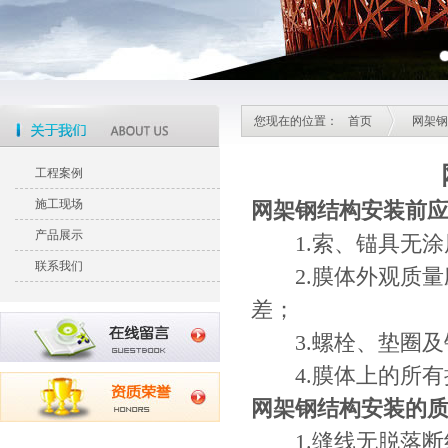
您现在的位置：
首页
网架钢
工程案例
施工现场
网架
钢结构安装前
产品展示
1.索、锚具无涂
联系我们
2.膜体外观质量
差；
3.螺栓、垫圈及
4.膜体上的所有
网架钢结构安装的
1.缝线无脱落断