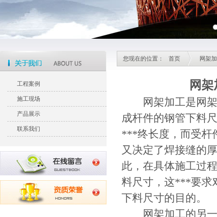
您现在的位置：
首页
网架加
网架
工程案例
施工现场
网架加工
是网
产品展示
成杆件的钢管下料
联系我们
***终长度，而受
又决定了焊接缝的
此，在具体施工过
料尺寸，这***要
下料尺寸的目的。
网架加工的另一方