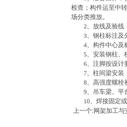
检查；构件运至中
场分类推放。
2、放线及验线（
3、钢柱标注及
4、构件中心及
5、安装钢柱、
6、注脚按设计要
7、柱间梁安装
8、高强度螺栓初
9、吊车梁、平台
10、焊接固定或
上一个:
网架加工与