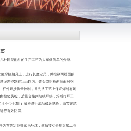
工艺
*这几种网架配件的生产工艺为大家做简单的介绍。
位焊接胎具上，进行长度定尺，并控制两端面的
度误差控制在1mm以内。锥头或封板两端面对钢
验。杆件焊接质量控制，首先从工艺上保证焊缝有足
后均由检验员检，质量合格则继续焊接，焊后打焊工
3%（且不少于3组）抽样进行成品破坏试验，由市建筑
进行有效防腐。
序为首先定位夹紧毛坯球，然后转动分度盘加工各