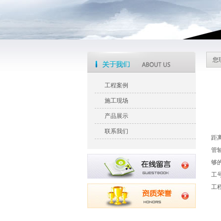
您
工程案例
施工现场
网
1
产品展示
钢
联系我们
距
管
够
工
工
2
螺