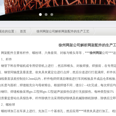
现在的位置：
首页
徐州网架公司解析网架配件的生产工艺
徐州网架公司解析网架配件的生产
架配件主要有杆件、螺栓球、六角套筒、封板与锥头等等，***
徐州网架
公司**
、杆件
管下料在带锯机或专用切管机上进行 ，然后和锥头、封板焊接。焊接前，在专用定
离、钢管同轴度及垂直度。依夹具夹紧定位进行点焊，然后分道进行打底满焊。杆件长
轴线垂直误差控制在0.2mm以内，杆件电焊焊满后继续进行车间检验及半成品仓库检
的长度与面积，焊缝能充分与母材熔合。根据焊缝不同，缝分2 – 4次完成，每次焊
号钢印。焊缝检验采用gts-22型和gts-12型超声波探伤仪进行无损探伤。每种类型按
程质量监督站出具报告单。杆件除锈方法采用喷砂除锈及机械除锈机除锈，除锈后立即
、螺栓球
栓球加工在车床上进行。先加工一个基准孔，然后应用***球类夹具进行加工。 程