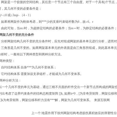
架是一个铰接的空间结构，其任意一个节点有三个自由度。对于一个具有j个节点，
时，其几何不变的必要条件是：
j+-≥0 或≥3mjr- （4－1）
果将网架作为刚体考虑，则***少的支座约束链杆数为6，故≥6。r
此可知，当m≥时，为超静定结构的必要条件；当m＝时，为静定结构的必要条件；当≤33jr
．网架几何不变的充分条件
析网架结构几何不变的充分条件时，应先对组成网架的基本单元进行分析，进而对
角形是几何不变的。如果网架基本单元的外表面是由三角形所组成，则此基本单元
分析时，一般有以下两种类型和两种分析方法。
）两种类型：
约结构体系 自身***为几何不变体系；
约结构体系 需要加设支承链杆，才能成为几何不变体系。
）两种分析方法：
 以一个几何不变的单元为基础，通过三根不共面的杆件交出一个新节点所构成的网架
 列出考虑了边界约束条件的结构总刚度矩阵 []k, 如果k≠0，[为非奇异矩阵，网架位移
，[]k为奇异矩阵，网架位移和杆力没有***解，网架为几何可变体系。 来源互联网
上一个:
地震作用下徐州网架结构考虑损伤累积效应的弹塑性分