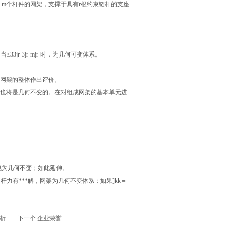
m个杆件的网架，支撑于具有r根约束链杆的支座
-3jr-mjr-时，为几何可变体系。
网架的整体作出评价。
也将是几何不变的。在对组成网架的基本单元进
也为几何不变；如此延伸。
和杆力有***解，网架为几何不变体系；如果]kk＝
析
下一个:
企业荣誉