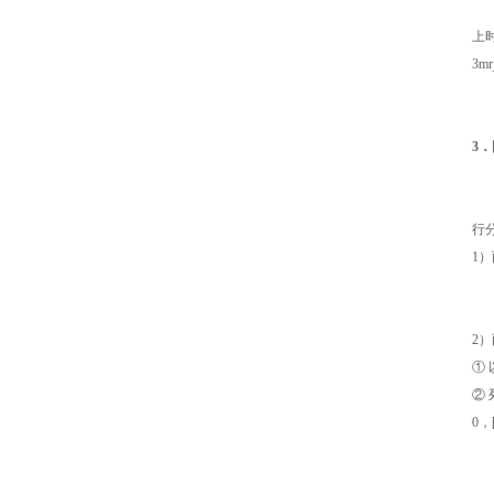
网
上
3mr
如
由
3
分
三
行
1
自
它
2
①
②
0