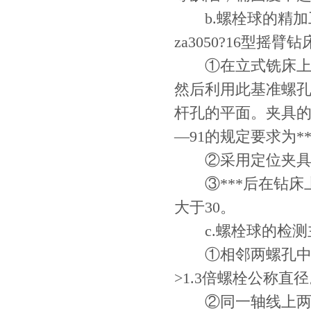
b.螺栓球的精加工在
za3050?16型摇
①在立式铣床上铣
然后利用此基准螺孔
杆孔的平面。夹具的
—91的规定要求为**
②采用定位夹具在
③***后在钻床
大于30。
c.螺栓球的检测
①相邻两螺孔中心
>1.3倍螺栓公称直
②同一轴线上两螺