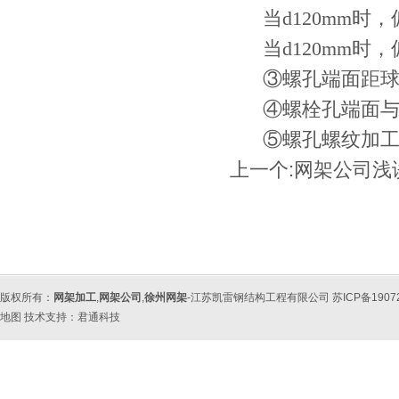
当d120mm时，偏
当d120mm时，偏
③螺孔端面距球心的
④螺栓孔端面与轴
⑤螺孔螺纹加工精度
上一个:
网架公司浅
版权所有：
网架加工
,
网架公司
,
徐州网架
-江苏凯雷钢结构工程有限公司 苏ICP备190
地图
技术支持：
君通科技