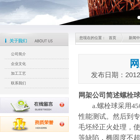
您现在的位置：
首页
新闻中
公司简介
网
企业文化
发布日期：201
加工工艺
联系我们
网架公司
简述螺栓
a.螺栓球采用45#
性能测试。然后到专
毛坯经正火处理，使其
等缺陷，椭圆度不超