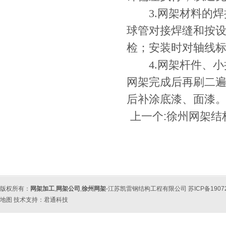
3.网架材料的焊
球管对接焊缝和按
检；安装时对轴线
4.网架杆件、小拼
网架完成后再刷二
后补涂底漆、面漆
上一个:
徐州网架结
版权所有：
网架加工
,
网架公司
,
徐州网架
-江苏凯雷钢结构工程有限公司 苏ICP备190
地图
技术支持：
君通科技