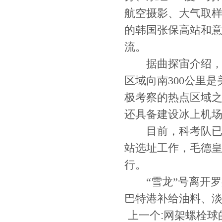
航空摄影、大气取
的韩国张保高站和
流。
据曲探宙介绍，除
区域向南300公里
极考察的热点区域
还具备建设冰上机
目前，科考队已完
站选址工作，毛德
行。
“雪龙”号离开罗
巴特港补给油料、
上一个:
网架螺栓球