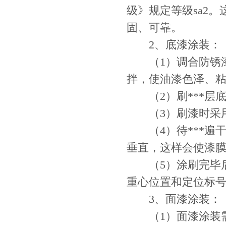
级》规定等级sa2
固、可靠。
2、底漆涂装：
（1）调合防锈漆
拌，使油漆色泽、
（2）刷***层
（3）刷漆时采用
（4）待***遍干
垂直，这样会使漆
（5）涂刷完毕后
重心位置和定位标
3、面漆涂装：
（1）面漆涂装需