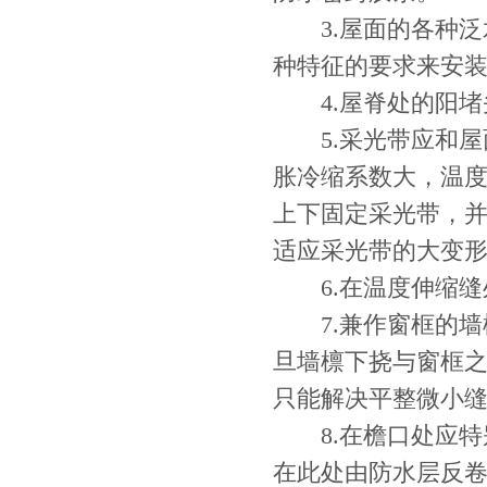
3.屋面的各种泛
种特征的要求来安
4.屋脊处的阳堵
5.采光带应和屋
胀冷缩系数大，温
上下固定采光带，
适应采光带的大变
6.在温度伸缩缝
7.兼作窗框的墙
旦墙檩下挠与窗框之
只能解决平整微小
8.在檐口处应特
在此处由防水层反